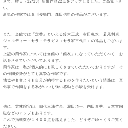
さて、昨日（12/13）新規作品22点をアップしました。ご高覧下さ
い。
新規の作家では奥川俊衛門、森田信司の作品がございます。
また、当館では『定番』といえる鈴木三成、村田亀水、若尾利貞、
ジョルディー・セラ・モラガス（セラ家三代目）の逸品もございま
す。
上記の四作家については当館の「館友」になっていただくべく、お
話をさせていただいております。
四作家は、私が個人的にも親しくさせていただいておりますが、そ
の作陶姿勢がとても真摯な作家です。
地位や名誉よりも自分が納得するものを作りたいという情熱は、真
似事で作陶をする私がいつも強い感動と示唆を受けます。
他に、雲林院宝山、四代三浦竹泉、瀧田項一、内田泰秀、日本古陶
磁などのアップもあります。
これで掲載数が１４００点を越えました。どうぞごゆっくりご覧く
ださい。