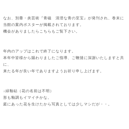
なお、別冊・炎芸術『青磁 清澄な青の至宝』が発刊され、巻末に
当館の案内ポスターが掲載されております。
機会がありましたらこちらもご覧下さい。
年内のアップはこれで終了になります。
本年中皆様から賜わりましたご指導、ご鞭撻に深謝いたしますと共
に、
来たる年が良い年でありますようお祈り申し上げます。
↓緑釉砧（花の名前は不明）
形も釉調もイマイチかな。
庭にあった花を生けたから写真としては少しマシだが・・。