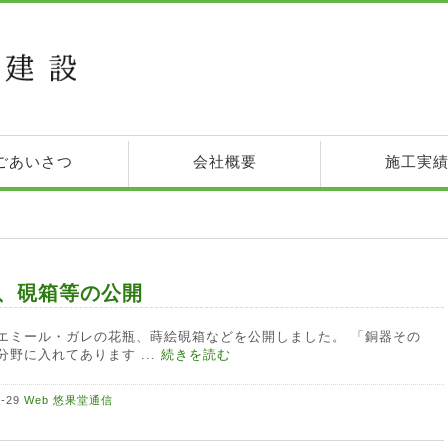
ごあいさつ
会社概要
施工実
、硯箱等の公開
エミール・ガレの花瓶、蒔絵硯箱などを公開しました。 「銅器その
分野に入れてあります ...
続きを読む
2-29
Web 悠果堂通信