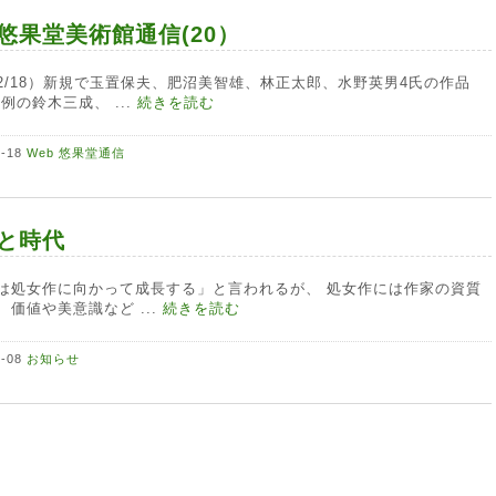
b悠果堂美術館通信(20）
2/18）新規で玉置保夫、肥沼美智雄、林正太郎、水野英男4氏の作品
例の鈴木三成、 ...
続きを読む
2-18
Web 悠果堂通信
と時代
は処女作に向かって成長する」と言われるが、 処女作には作家の資質
、価値や美意識など ...
続きを読む
2-08
お知らせ