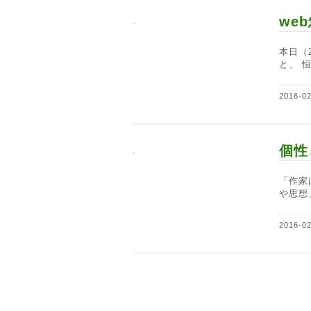
we
本日（
と、 恒
2016-0
個性
「作家
や思想
2016-0