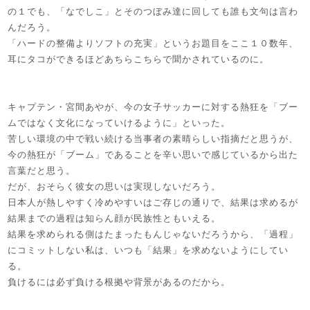
の１でも、「なでしこ」とそのつぼみ達に回しても誰も文句は言わ
んだろう。
「ハードの整備よりソフトの充実」というお題目をここ１０数年、
耳にタコができるほどあちらこちらで聞かされているのに。
キャプテン・宮間あやが、今の女子サッカーに対する熱狂を「ブー
ムではなく文化になっていけるように」といった。
苦しい環境の中で戦い続ける当事者の素晴らしい指摘だと思うが、
今の熱狂が「ブーム」であることを辛い思いで感じているから出た
言葉だと思う。
だが、おそらく彼女の思いは実現しないだろう。
日本人が熱しやすく冷めやすいはご存じの通りで、結果は求めるが
結果までの過程は知らん顔が民族性ともいえる。
結果を求められる側はたまったもんじゃないだろうから、「過程」
にコミットしない私は、いつも「結果」を求めないようにしてい
る。
負けるには必ず負ける根拠や背景があるのだから。