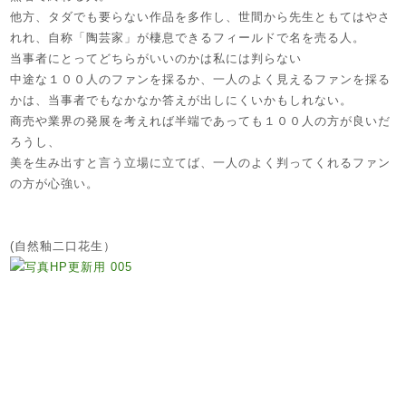
他方、タダでも要らない作品を多作し、世間から先生ともてはやさ
れれ、自称「陶芸家」が棲息できるフィールドで名を売る人。
当事者にとってどちらがいいのかは私には判らない
中途な１００人のファンを採るか、一人のよく見えるファンを採る
かは、当事者でもなかなか答えが出しにくいかもしれない。
商売や業界の発展を考えれば半端であっても１００人の方が良いだ
ろうし、
美を生み出すと言う立場に立てば、一人のよく判ってくれるファン
の方が心強い。
(自然釉二口花生）