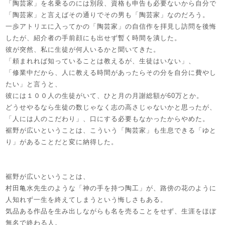
「陶芸家」を名乗るのには別段、資格も申告も必要ないから自分で
「陶芸家」と言えばその通りでその男も「陶芸家」なのだろう。
一歩アトリエに入ってかの「陶芸家」の自信作を拝見し訪問を後悔
したが、紹介者の手前顔にも出せず暫く時間を潰した。
彼が突然、私に生徒が何人いるかと聞いてきた。
「頼まれれば知っていることは教えるが、生徒はいない」、
「修業中だから、人に教える時間があったらその分を自分に費やし
たい」と言うと、
彼には１００人の生徒がいて、ひと月の月謝総額が60万とか。
どうせやるなら生徒の数じゃなく志の高さじゃないかと思ったが、
「人には人のこだわり」、口にする必要もなかったからやめた。
裾野が広いということは、こういう「陶芸家」も生息できる「ゆと
り」があることだと変に納得した。
裾野が広いということは、
村田亀水先生のような「神の手を持つ陶工」が、路傍の花のように
人知れず一生を終えてしまうという悔しさもある。
気品ある作品を生み出しながらも名を売ることをせず、生涯をほぼ
無名で終わる人。