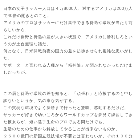
日本の女子サッカー人口は４万8000人、対するアメリカは200万人
で40倍の開きとのこと。
アメリカのプロはサッカーにだけ集中できる待遇や環境が当たり前
らしいから、
これだけ裾野と待遇の差が大きい状態で、アメリカに勝利しろとい
うのが土台無理な話だ。
何となく、日米開戦前夜の国力の差を彷彿させられ複雑な思いがし
た。
サポーターと言われる人種から「精神論」が聞かれなかっただけま
しだったが。
この層と待遇や環境の差を知ると、「頑張れ」と応援するのも申し
訳ないというか、気の毒な気がする。
この貧弱な環境でよく決勝まで行ったと驚嘆、感動するだけだ。
サッカーが好きで幼いころからワールドカップを夢見て練習してき
た彼女らが、短い選手生命のプロである間だけでも、
生活のための仕事から解放してやることが出来ないものか。
２５００億円の新国立競技場が不要とは言わないが、その１００分