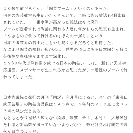
１０数年前だろうか、「陶芸ブーム」というのがあった。
何処の陶芸教室も生徒がたくさんいて、当時は陶芸雑誌も4冊出版
されていた。（一番水準が高かった雑誌は今は廃刊）
ブームが定着すれば陶芸に関わる人達に何かしらの恩恵も生まれ、
「やきもので食って行けるのはほんの一握り」という、
日本の陶芸界の若手たちもやり易くなるだろうと期待した。
なにより陶芸の裾野が広がれば、世界の頂点にある日本陶芸が持つ
芸術性や多様性がますます深化し、
１９8０年代以降停滞を続ける日本の陶芸シーンに、新しい天才や
応援団、スポンサーが生まれるかと思ったが、一過性のブームで終
わってしまった。
日本陶磁協会発行の月刊『陶説』今月号によると、今年の「東海伝
統工芸展」の陶芸出品数は１４５点で、５年前の２１２点に比べ６
７点の減少だとある。
もともと余り裾野の広くない染織、漆芸、金工、木竹工、人形等は
それほど出品数が減っていないようだから、数だけ見れば陶芸の凋
落が目立つようだ。