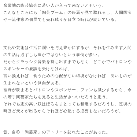
窯業地の陶芸協会に若い人が入って来ないともいう。
こんなところにも「陶芸ブーム」の終焉が見て取れるし、人間国宝
や一流作家の個展でも売れ残りが目立つ時代が続いている。
文化や芸術は生活に潤いを与え豊かにするが、それを生み出す人間
の生活は必ずしも豊かではないという事例が多い。
だからクラッシク音楽を持ち出すまでもなく、どこかでパトロンや
スポンサーの庇護を受けなければ、
言い換えれば、食うための心配がない環境がなければ、良いものが
生まれないという側面がある。
裾野が狭まるとパトロンやスポンサー、ファンも減少するから、今
の若手陶芸家たちを見ると生活がきついだろうと思う。
それでも志の高い奴はぼろをまとっても精進するだろうし、逆境の
時ほど天才が出るからそれほど心配する必要もないだろうが。
昔、自称「陶芸家」のアトリエを訪れたことがあった。