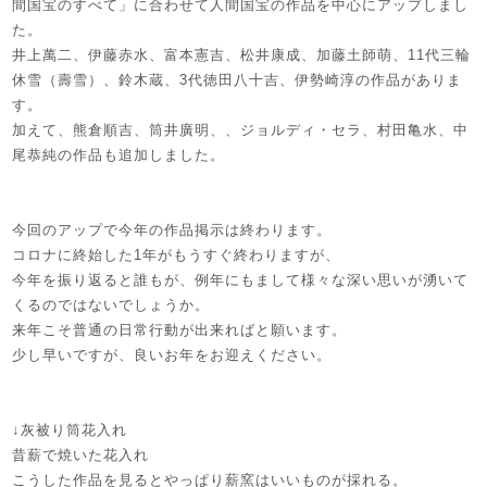
間国宝のすべて」に合わせて人間国宝の作品を中心にアップしまし
た。
井上萬二、伊藤赤水、富本憲吉、松井康成、加藤土師萌、11代三輪
休雪（壽雪）、鈴木蔵、3代徳田八十吉、伊勢崎淳の作品がありま
す。
加えて、熊倉順吉、筒井廣明、、ジョルディ・セラ、村田亀水、中
尾恭純の作品も追加しました。
今回のアップで今年の作品掲示は終わります。
コロナに終始した1年がもうすぐ終わりますが、
今年を振り返ると誰もが、例年にもまして様々な深い思いが湧いて
くるのではないでしょうか。
来年こそ普通の日常行動が出来ればと願います。
少し早いですが、良いお年をお迎えください。
↓灰被り筒花入れ
昔薪で焼いた花入れ
こうした作品を見るとやっぱり薪窯はいいものが採れる。