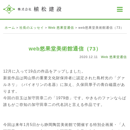
ホーム
>
社長のエッセイ
>
Web 悠果堂通信
>
web悠果堂美術館通信（73）
web悠果堂美術館通信（73）
2020.12.11
Web 悠果堂通信
12月に入って19点の作品をアップしました。
新規作品は岡山県の重要文化財保持者に認定された島村光の「グァ
ルネリ」（バイオリンの名器）に加え、久保田厚子の青白磁皿があ
ります。
今回の目玉は加守田章二の「1979壺」です。やきものファンならば
誰もがご存知の加守田章二の代名詞と言える作品です。
今回は来年1月5日から静岡陶芸美術館で開催する特別企画展・「人