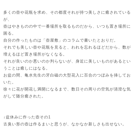
多くの壺や花瓶を求め、その都度それが持つ美しさに癒されている
が、
壺はやきものの中で一番場所を取るものだから、いつも置き場所に
困る。
自分の作ったものは「壺屋敷」のコラムで書いたとおりだ。
それでも美しい壺や花瓶を見ると、われを忘れるほどだから、数が
増えるほど置き場所がなくなる。
それが良いのか悪いのか判らないが、身近に美しいものがあるとい
うことは癒しにはなる。
お盆の間、亀水先生の牙白磁の大型花入に百合のつぼみを挿してお
いた。
徐々に花が開花し満開になるまで、数日その周りの空気が清澄な気
がして随分癒された。
↓盆休みに作った壺その1
古臭い形の壺は作るまいと思うが、なかなか新しさも出せない。