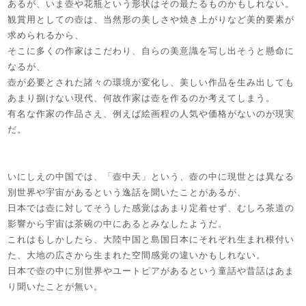
あるが、いま壺や花瓶という形状はその最たるものかもしれない。
観賞用としての壺は、当然形の美しさや焼き上がりなど美的要素が
求められるから、
そこに多くの作家はこだわり、自らの美意識を写し出そうと懸命に
なるが、
壺が必要とされた諸々の環境が変化し、美しい作品を生み出しても
あまり捌けない現代、何故作家は壺を作るのか考えてしまう。
有名な作家の作品さえ、例えば絵画程の人気や価格がないのが現実
だ。
いにしえの中国では、「壺中天」という、壺の中に現世とは異なる
別世界や宇宙があるという逸話を聞いたことがあるが、
日本では壺に対してそうした感覚はあまり定着せず、むしろ茶道の
影響から宇宙は茶碗の中にあるとみなしたようだ。
これはもしかしたら、大陸中国と島国日本にそれぞれ生まれ根付い
た、大地の広さから生まれた空間感覚の違いかもしれない。
日本で壺の中に別世界やユートピアがあるという童話や昔話はあま
り聞いたことが無い。