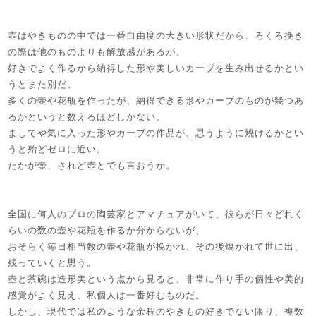
壺はやきものの中では一番自由度の大きい形状だから、ろくろ挽き
の際は他のものよりも解放感があるが、
好きでよく作るから納得した形や美しいカーブを生み出せるかとい
うとまた別だ。
多くの壺や花瓶を作ったが、納得できる形やカーブのものが幾つあ
るかというと数えるほどしかない。
ましてや気に入った形やカーブの作品が、思うように焼けるかとい
うと殆どゼロに近い。
たかが壺、されど壺とでも言おうか。
全国に何人のプロの陶芸家とアマチュアがいて、彼らが日々どれく
らいの数の壺や花瓶を作るか分からないが、
おそらく毎日相当数の壺や花瓶が挽かれ、その後焼かれて世に出、
残っていくと思う。
壺と茶碗は造形美という点から見ると、非常に作り手の個性や美的
感覚がよく見え、私個人は一番好むものだ。
しかし、現代では私のような余程のやきもの好きでない限り、複数