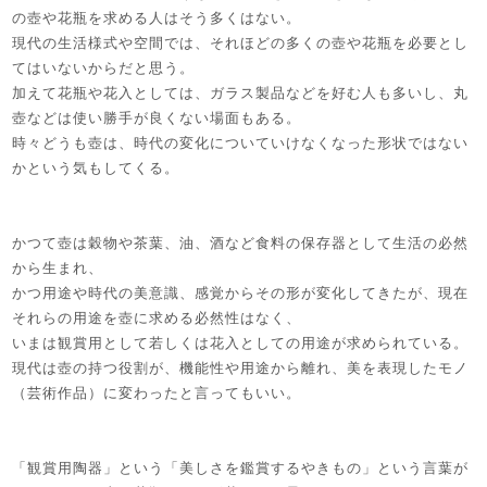
の壺や花瓶を求める人はそう多くはない。
現代の生活様式や空間では、それほどの多くの壺や花瓶を必要とし
てはいないからだと思う。
加えて花瓶や花入としては、ガラス製品などを好む人も多いし、丸
壺などは使い勝手が良くない場面もある。
時々どうも壺は、時代の変化についていけなくなった形状ではない
かという気もしてくる。
かつて壺は穀物や茶葉、油、酒など食料の保存器として生活の必然
から生まれ、
かつ用途や時代の美意識、感覚からその形が変化してきたが、現在
それらの用途を壺に求める必然性はなく、
いまは観賞用として若しくは花入としての用途が求められている。
現代は壺の持つ役割が、機能性や用途から離れ、美を表現したモノ
（芸術作品）に変わったと言ってもいい。
「観賞用陶器」という「美しさを鑑賞するやきもの」という言葉が