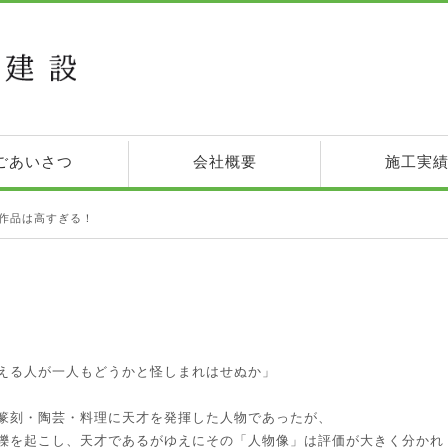
ごあいさつ
会社概要
施工実
作品は高すぎる！
える人が一人もどうかと怪しまれはせぬか」
篆刻・陶芸・料理に天才を発揮した人物であったが、
轢を起こし、天才であるがゆえにその「人物像」は評価が大きく分かれ