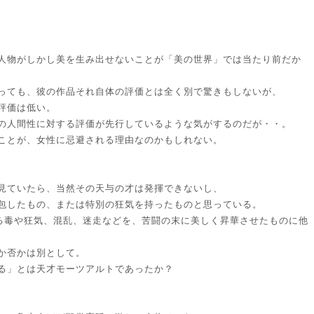
人物がしかし美を生み出せないことが「美の世界」では当たり前だか
っても、彼の作品それ自体の評価とは全く別で驚きもしないが、
評価は低い。
の人間性に対する評価が先行しているような気がするのだが・・。
ことが、女性に忌避される理由なのかもしれない。
見ていたら、当然その天与の才は発揮できないし、
包したもの、または特別の狂気を持ったものと思っている。
なる毒や狂気、混乱、迷走などを、苦闘の末に美しく昇華させたものに他
か否かは別として。
る」とは天才モーツアルトであったか？