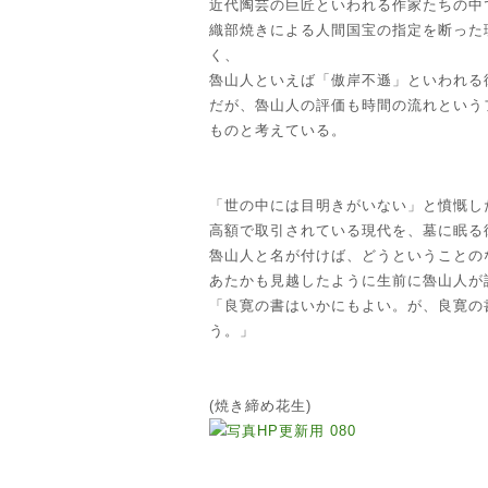
近代陶芸の巨匠といわれる作家たちの中
織部焼きによる人間国宝の指定を断った
く、
魯山人といえば「傲岸不遜」といわれる
だが、魯山人の評価も時間の流れという
ものと考えている。
「世の中には目明きがいない」と憤慨し
高額で取引されている現代を、墓に眠る
魯山人と名が付けば、どうということの
あたかも見越したように生前に魯山人が
「良寛の書はいかにもよい。が、良寛の
う。」
(焼き締め花生)