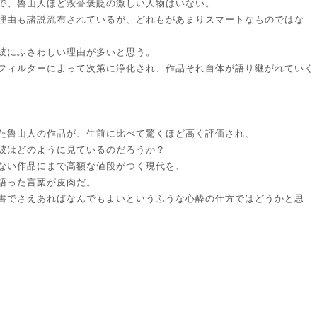
で、魯山人ほど毀誉褒貶の激しい人物はいない。
理由も諸説流布されているが、どれもがあまりスマートなものではな
彼にふさわしい理由が多いと思う。
フィルターによって次第に浄化され、作品それ自体が語り継がれていく
た魯山人の作品が、生前に比べて驚くほど高く評価され、
彼はどのように見ているのだろうか？
ない作品にまで高額な値段がつく現代を、
語った言葉が皮肉だ。
書でさえあればなんでもよいというふうな心酔の仕方ではどうかと思