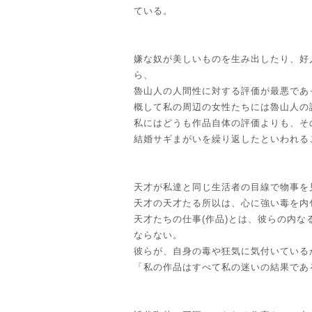
ている。
嫌な奴が美しいものを生み出したり、好
ら、
魯山人の人間性に対する評価が最悪であ
概して私の周辺の女性たちには魯山人の
私にはどうも作品自体の評価よりも、そ
結婚サギまがいを繰り返したといわれる
天才が私達と同じ生活者の目線で物事を
天才の天才たる所以は、心に強い毒を内
天才たちの仕事(作品)とは、彼らの内
ならない。
彼らが、自身の毒や狂気に気付いている
「私の作品はすべて私の迷いの結果であ