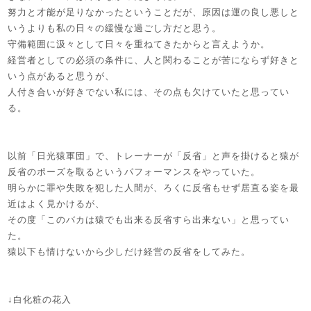
努力と才能が足りなかったということだが、原因は運の良し悪しと
いうよりも私の日々の緩慢な過ごし方だと思う。
守備範囲に汲々として日々を重ねてきたからと言えようか。
経営者としての必須の条件に、人と関わることが苦にならず好きと
いう点があると思うが、
人付き合いが好きでない私には、その点も欠けていたと思ってい
る。
以前「日光猿軍団」で、トレーナーが「反省」と声を掛けると猿が
反省のポーズを取るというパフォーマンスをやっていた。
明らかに罪や失敗を犯した人間が、ろくに反省もせず居直る姿を最
近はよく見かけるが、
その度「このバカは猿でも出来る反省すら出来ない」と思ってい
た。
猿以下も情けないから少しだけ経営の反省をしてみた。
↓白化粧の花入