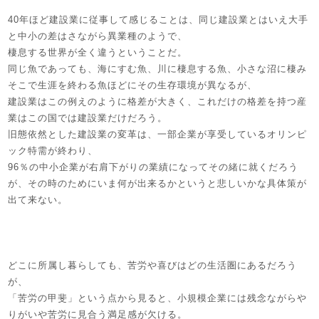
40年ほど建設業に従事して感じることは、同じ建設業とはいえ大手
と中小の差はさながら異業種のようで、
棲息する世界が全く違うということだ。
同じ魚であっても、海にすむ魚、川に棲息する魚、小さな沼に棲み
そこで生涯を終わる魚ほどにその生存環境が異なるが、
建設業はこの例えのように格差が大きく、これだけの格差を持つ産
業はこの国では建設業だけだろう。
旧態依然とした建設業の変革は、一部企業が享受しているオリンピ
ック特需が終わり、
96％の中小企業が右肩下がりの業績になってその緒に就くだろう
が、その時のためにいま何が出来るかというと悲しいかな具体策が
出て来ない。
どこに所属し暮らしても、苦労や喜びはどの生活圏にあるだろう
が、
「苦労の甲斐」という点から見ると、小規模企業には残念ながらや
りがいや苦労に見合う満足感が欠ける。