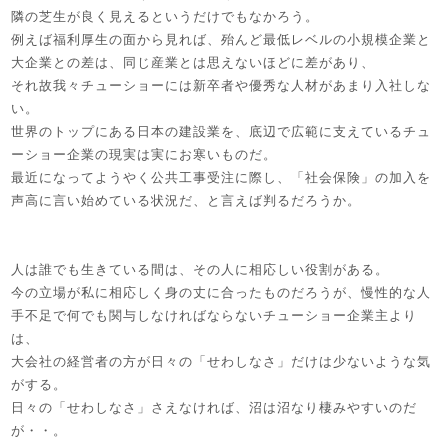
隣の芝生が良く見えるというだけでもなかろう。
例えば福利厚生の面から見れば、殆んど最低レベルの小規模企業と
大企業との差は、同じ産業とは思えないほどに差があり、
それ故我々チューショーには新卒者や優秀な人材があまり入社しな
い。
世界のトップにある日本の建設業を、底辺で広範に支えているチュ
ーショー企業の現実は実にお寒いものだ。
最近になってようやく公共工事受注に際し、「社会保険」の加入を
声高に言い始めている状況だ、と言えば判るだろうか。
人は誰でも生きている間は、その人に相応しい役割がある。
今の立場が私に相応しく身の丈に合ったものだろうが、慢性的な人
手不足で何でも関与しなければならないチューショー企業主より
は、
大会社の経営者の方が日々の「せわしなさ」だけは少ないような気
がする。
日々の「せわしなさ」さえなければ、沼は沼なり棲みやすいのだ
が・・。