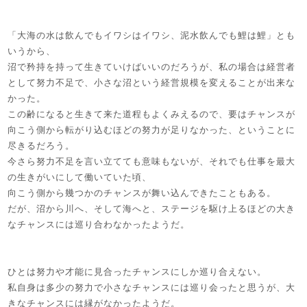
「大海の水は飲んでもイワシはイワシ、泥水飲んでも鯉は鯉」とも
いうから、
沼で矜持を持って生きていけばいいのだろうが、私の場合は経営者
として努力不足で、小さな沼という経営規模を変えることが出来な
かった。
この齢になると生きて来た道程もよくみえるので、要はチャンスが
向こう側から転がり込むほどの努力が足りなかった、ということに
尽きるだろう。
今さら努力不足を言い立てても意味もないが、それでも仕事を最大
の生きがいにして働いていた頃、
向こう側から幾つかのチャンスが舞い込んできたこともある。
だが、沼から川へ、そして海へと、ステージを駆け上るほどの大き
なチャンスには巡り合わなかったようだ。
ひとは努力や才能に見合ったチャンスにしか巡り合えない。
私自身は多少の努力で小さなチャンスには巡り会ったと思うが、大
きなチャンスには縁がなかったようだ。