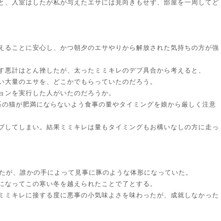
と、入室はしたが私が与えたエサには見向きもせず、部屋を一周してど
えることに安心し、かつ朝夕のエサやりから解放された気持ちの方が強
す悪計はとん挫したが、太ったミミキレのデブ具合から考えると、
い大量のエサを、どこかでもらっていたのだろう。
ョンを実行した人がいたのだろうか。
匹の猫が肥満にならないよう食事の量やタイミングを娘から厳しく注意
ブしてしまい。結果ミミキレは量もタイミングもお構いなしの方に走っ
ったが、誰かの手によって見事に豚のような体形になっていた。
になってこの寒い冬を越えられたことで了とする。
ミミキレに接する度に悪事の小気味よさを味わったが、成就しなかった