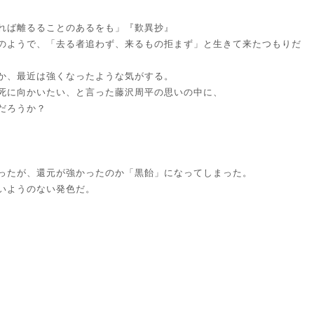
れば離るることのあるをも」『歎異抄』
のようで、「去る者追わず、来るもの拒まず」と生きて来たつもりだ
か、最近は強くなったような気がする。
死に向かいたい、と言った藤沢周平の思いの中に、
だろうか？
ったが、還元が強かったのか「黒飴」になってしまった。
いようのない発色だ。