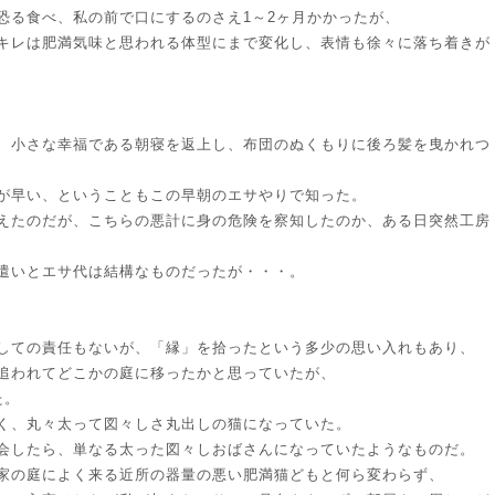
恐る食べ、私の前で口にするのさえ1～2ヶ月かかったが、
キレは肥満気味と思われる体型にまで変化し、表情も徐々に落ち着きが
、小さな幸福である朝寝を返上し、布団のぬくもりに後ろ髪を曳かれつ
が早い、ということもこの早朝のエサやりで知った。
えたのだが、こちらの悪計に身の危険を察知したのか、ある日突然工房
遣いとエサ代は結構なものだったが・・・。
しての責任もないが、「縁」を拾ったという多少の思い入れもあり、
追われてどこかの庭に移ったかと思っていたが、
た。
く、丸々太って図々しさ丸出しの猫になっていた。
会したら、単なる太った図々しおばさんになっていたようなものだ。
家の庭によく来る近所の器量の悪い肥満猫どもと何ら変わらず、