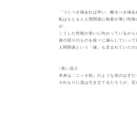
「つくべき縁あれば伴い、離るべき縁あ
私はもともと人間関係に執着が薄い性格
が、
こうした性格が老いに向かっているから
身の回りのものを徐々に減らしていって
人間関係という「縁」も含まれていたの
↓黒い花入
本来は「ニッキ飴」のような色のはずだ
それなりに花は引き立てるだろうが、言