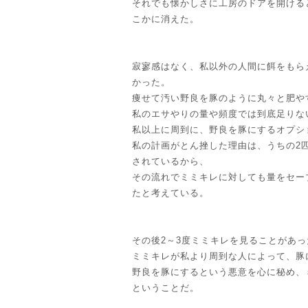
それでも懐かしさに工房のドアを開ける
こかに消えた。
寂寥感はなく、私以外の人間に餌をもら
かった。
痩せて汚い野良を豚のように丸々と肥や
私のエサやりの量や頻度では到底足りな
私以上に周到に、野良を豚にするオプシ
私の計画がとん挫した理由は、うちの2
されているから、
その流れでミミキレに対しても量をセー
たと考えている。
その後2～3度ミミキレを見ることがあ
ミミキレが私より周到な人によって、豚
野良を豚にするという悪意を心に秘め、
ということだ。