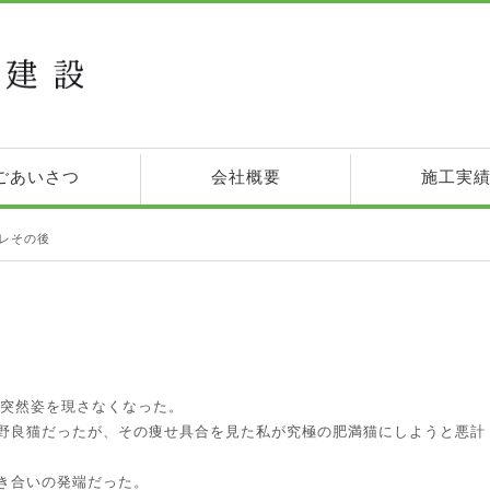
ごあいさつ
会社概要
施工実
レその後
が突然姿を現さなくなった。
野良猫だったが、その痩せ具合を見た私が究極の肥満猫にしようと悪計
き合いの発端だった。