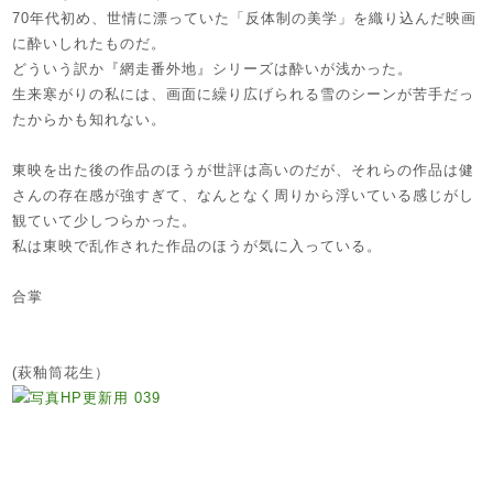
70年代初め、世情に漂っていた「反体制の美学」を織り込んだ映画
に酔いしれたものだ。
どういう訳か『網走番外地』シリーズは酔いが浅かった。
生来寒がりの私には、画面に繰り広げられる雪のシーンが苦手だっ
たからかも知れない。
東映を出た後の作品のほうが世評は高いのだが、それらの作品は健
さんの存在感が強すぎて、なんとなく周りから浮いている感じがし
観ていて少しつらかった。
私は東映で乱作された作品のほうが気に入っている。
合掌
(萩釉筒花生）