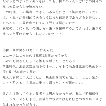
だからどのように＜死＞を語っても、個々の＜死＞はいまの自分の
立ち位置からしか語れない。
この時代、この場所に生きている自分にとって認識される＜死＞
は、＜生＞が個別的であるようにまた個別的であらざるを得ない。
もちろん、共同観念としての＜死＞は別なのだが。
親鸞のように＜死＞の側から＜生＞を俯瞰するができれば、生きる
様もまた変わるかもしれないのだが・・。
俳優・高倉健が11月10日に死んだ。
ニュースになったのは死後1週間たってから。
いかにも健さんらしいと誰もが感じたことだろう。
学生時代、池袋文芸座地下のオールナイトで高倉健主演の映画を一
度に5～6本続けて見た。
死んだ女房と二人だったが、映画館を出ても頭がボーとし、空が
白々と明けるころ電車に乗って帰ったことが懐かしい。
健さんは決してうまい役者とは思わなかったが、私は『昭和残侠
伝』シリーズが好きで、彼以外の役者ではあれほどのカタルシスは
生まれなかっただろう。