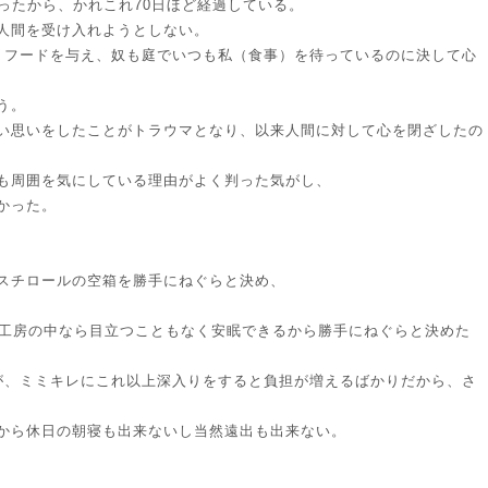
だったから、かれこれ70日ほど経過している。
人間を受け入れようとしない。
トフードを与え、奴も庭でいつも私（食事）を待っているのに決して心
う。
い思いをしたことがトラウマとなり、以来人間に対して心を閉ざしたの
も周囲を気にしている理由がよく判った気がし、
かった。
スチロールの空箱を勝手にねぐらと決め、
、工房の中なら目立つこともなく安眠できるから勝手にねぐらと決めた
が、ミミキレにこれ以上深入りをすると負担が増えるばかりだから、さ
から休日の朝寝も出来ないし当然遠出も出来ない。