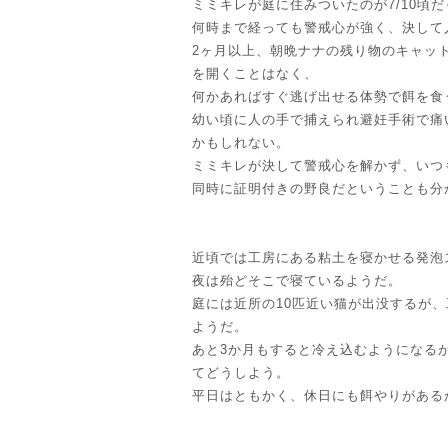
ミミキレが庭に住みついたのが7/10頃
何時まで経っても警戒心が強く、決して
2ヶ月以上、朝晩ナナの残り物のキャッ
を開くことはなく、
何かあればすぐ逃げ出せる体勢で餌を食
幼い頃に人の手で捕えられ避妊手術で痛
かもしれない。
ミミキレが決して警戒心を解かず、いつ
同時に証明付きの野良だということも分
近頃では工房にある粘土を寝かせる発泡
夜は殆どそこで寝ているようだ。
庭には近所の10匹近い猫が出没するが
ようだ。
あと3か月もすると冷え込むようになる
てどうしよう。
平日はともかく、休日にも餌やりがある