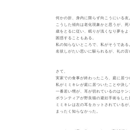
何かの折、身内に限らず向こうにいる友
こうした傾向は老化現象かと思うが、死
歳をとるに従い、眠りが浅くなり夢をよ
困惑することもある。
私の知らないところで、私がそうである
名状しがたい思いに駆られるが、礼の言
さて、
実家での食事が終わったころ、庭に居つ
私がミミキレが庭に居ついたことや決し
一番若い甥が、耳が切れているのはケン
ボランティアが野良猫の避妊手術をした
ミミキレは左の耳をカットされているが
まったく知らなかった。