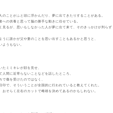
人のことがふと頭に浮かんだり、夢に出てきたりすることがある。
者への供養と思って脳の勝手な動きに任せている。
く見るが、思いもしなかった人が夢に出て来て、そのきっかけが判らず
ように誰かが父や妻のことを思い出すこともあるかと思うと、
いようもない。
いたミミキレが顔を見せ、
て人間に近寄らないことなどを話したところ、
カで傷を受けたのではなく、
目印で、そういうことが全国的に行われていると教えてくれた。
、おそらく左右のカットで雌雄を決めてあるのかもしれない。