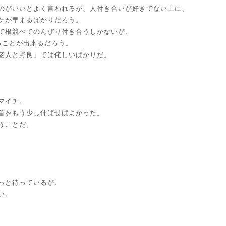
のがいいとよく言われるが、人付き合いが好きでない上に、
ケが早まるばかりだろう。
で根競べでのんびり付き合うしかないが、
ることが出来るだろう。
老人と野良」では侘しいばかりだ。
マイチ。
首をもう少し伸ばせばよかった。
うことだ。
っと待っているが、
い。