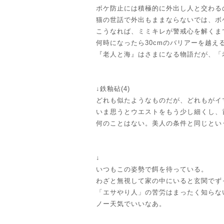
ボケ防止には積極的に外出し人と交わる
猫の世話で外出もままならないでは、ボ
こうなれば、ミミキレが警戒心を解くま
何時になったら30cmのバリアーを越え
『老人と海』はさまになる物語だが、「
↓鉄釉砧(4)
どれも似たようなものだが、どれもがイ
いま思うとウエストをもう少し細くし、
何のことはない。美人の条件と同じとい
↓
いつもこの姿勢で餌を待っている。
わざと無視して家の中にいると玄関でず
「エサやり人」の苦労はまったく知らな
ノー天気でいいなあ。