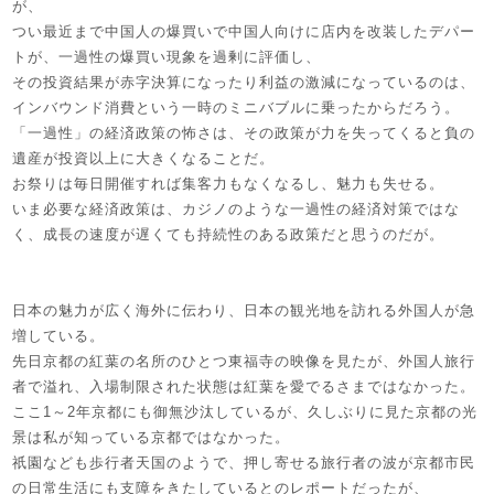
が、
つい最近まで中国人の爆買いで中国人向けに店内を改装したデパー
トが、一過性の爆買い現象を過剰に評価し、
その投資結果が赤字決算になったり利益の激減になっているのは、
インバウンド消費という一時のミニバブルに乗ったからだろう。
「一過性」の経済政策の怖さは、その政策が力を失ってくると負の
遺産が投資以上に大きくなることだ。
お祭りは毎日開催すれば集客力もなくなるし、魅力も失せる。
いま必要な経済政策は、カジノのような一過性の経済対策ではな
く、成長の速度が遅くても持続性のある政策だと思うのだが。
日本の魅力が広く海外に伝わり、日本の観光地を訪れる外国人が急
増している。
先日京都の紅葉の名所のひとつ東福寺の映像を見たが、外国人旅行
者で溢れ、入場制限された状態は紅葉を愛でるさまではなかった。
ここ1～2年京都にも御無沙汰しているが、久しぶりに見た京都の光
景は私が知っている京都ではなかった。
祇園なども歩行者天国のようで、押し寄せる旅行者の波が京都市民
の日常生活にも支障をきたしているとのレポートだったが、