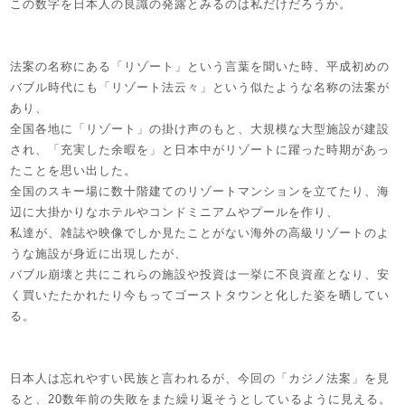
この数字を日本人の良識の発露とみるのは私だけだろうか。
法案の名称にある「リゾート」という言葉を聞いた時、平成初めの
バブル時代にも「リゾート法云々」という似たような名称の法案が
あり、
全国各地に「リゾート」の掛け声のもと、大規模な大型施設が建設
され、「充実した余暇を」と日本中がリゾートに躍った時期があっ
たことを思い出した。
全国のスキー場に数十階建てのリゾートマンションを立てたり、海
辺に大掛かりなホテルやコンドミニアムやプールを作り、
私達が、雑誌や映像でしか見たことがない海外の高級リゾートのよ
うな施設が身近に出現したが、
バブル崩壊と共にこれらの施設や投資は一挙に不良資産となり、安
く買いたたかれたり今もってゴーストタウンと化した姿を晒してい
る。
日本人は忘れやすい民族と言われるが、今回の「カジノ法案」を見
ると、20数年前の失敗をまた繰り返そうとしているように見える。