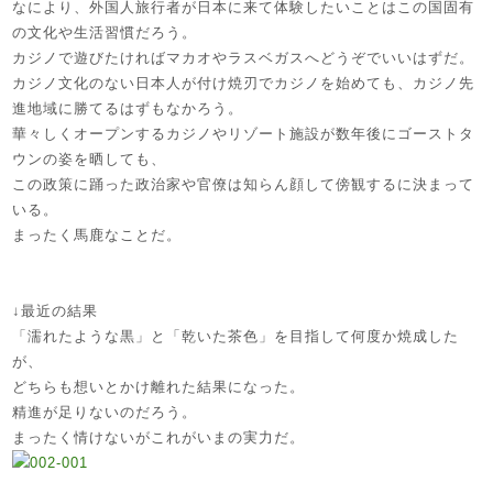
なにより、外国人旅行者が日本に来て体験したいことはこの国固有
の文化や生活習慣だろう。
カジノで遊びたければマカオやラスベガスへどうぞでいいはずだ。
カジノ文化のない日本人が付け焼刃でカジノを始めても、カジノ先
進地域に勝てるはずもなかろう。
華々しくオープンするカジノやリゾート施設が数年後にゴーストタ
ウンの姿を晒しても、
この政策に踊った政治家や官僚は知らん顔して傍観するに決まって
いる。
まったく馬鹿なことだ。
↓最近の結果
「濡れたような黒」と「乾いた茶色」を目指して何度か焼成した
が、
どちらも想いとかけ離れた結果になった。
精進が足りないのだろう。
まったく情けないがこれがいまの実力だ。