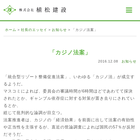
ホーム
>
社長のエッセイ
>
お知らせ
>
「カジノ法案」
「カジノ法案」
2016.12.08
お知らせ
「統合型リゾート整備促進法案」、いわゆる「カジノ法」が成立す
るようだ。
マスコミによれば、委員会の審議時間が6時間ほどであわてて採決
されたとか、ギャンブル依存症に対する対策が置き去りにされてい
るとか、
総じて批判的な論調が目立つ。
法案推進者は、カジノの「経済効果」を前面に出して法案の有効性
や正当性を主張するが、直近の世論調査によれば国民の57％が反対
だそうだ。