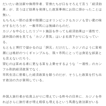
だいたい政治家や御用学者、官僚たちが口をそろえて言う「経済効
果」が、言うほど効果を発揮した政策事例にお目に掛かったことは
無い。
もちろん一部の企業や階層にはオリンピックもカジノも甘い蜜の味
がするだろうが、一般市民には無縁のものだ。
カジノを中心としたリゾート施設を作っても経済効果は一過性で、
諸外国の例を見ても「カジノ景気」はいま右肩下がりになってい
る。
もともと博打で儲かるのは「胴元」だけだし、カジノのように富裕
層には格好のつくギャンブルも、我々市民にとっては身近な娯楽と
も言えないだろう。
望むのは富める者に更なる富を上乗せするような「一過性」のカン
フル剤的経済政策でなく、
市民生活に密着した経済政策を願うのだが、そうした政策を打ち出
す政治の力が衰弱している。
外国人旅行者が右肩上がりに増えている昨今の日本に、カジノを作
ればさらに旅行者が増え税収も増えるという馬鹿な政治家がいる