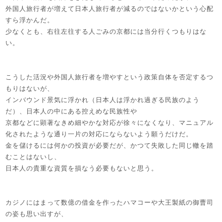
外国人旅行者が増えて日本人旅行者が減るのではないかという心配
すら浮かんだ。
少なくとも、右往左往する人ごみの京都には当分行くつもりはな
い。
こうした活況や外国人旅行者を増やすという政策自体を否定するつ
もりはないが、
インバウンド景気に浮かれ（日本人は浮かれ過ぎる民族のよう
だ）、日本人の中にある控えめな民族性や
京都などに顕著なきめ細やかな対応が徐々になくなり、マニュアル
化されたような通り一片の対応にならないよう願うだけだ。
金を儲けるには何かの投資が必要だが、かつて失敗した同じ轍を踏
むことはないし、
日本人の貴重な資質を損なう必要もないと思う。
カジノにはまって数億の借金を作ったハマコーや大王製紙の御曹司
の姿も思い出すが、