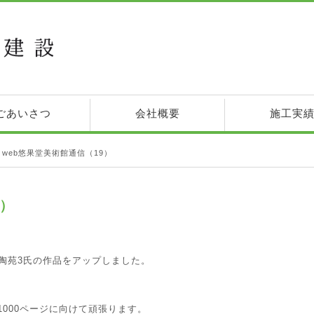
ごあいさつ
会社概要
施工実
>
web悠果堂美術館通信（19）
9）
田陶苑3氏の作品をアップしました。
000ページに向けて頑張ります。