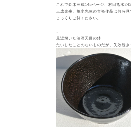
これで鈴木三成145ページ、村田亀水24
三成先生、亀水先生の青瓷作品は何時見
じっくりご覧ください。
↓
最近焼いた油滴天目の鉢
たいしたことのないものだが、失敗続き