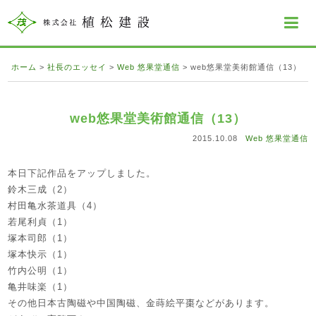
ホーム
>
社長のエッセイ
>
Web 悠果堂通信
>
web悠果堂美術館通信（13）
web悠果堂美術館通信（13）
2015.10.08
Web 悠果堂通信
本日下記作品をアップしました。
鈴木三成（2）
村田亀水茶道具（4）
若尾利貞（1）
塚本司郎（1）
塚本快示（1）
竹内公明（1）
亀井味楽（1）
その他日本古陶磁や中国陶磁、金蒔絵平棗などがあります。