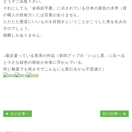
どうぞご高覧下さい。
それにしても「金蒔絵平棗」に示されている日本の漆芸の水準（昔
の職人の技術力）には言葉がありません。
ただただ愚直にいいものを目指すということがこうした美を生み出
すのでしょう。
脱帽しかありません。
↓最近凝っている黒系の作品（前回アップの「いぶし黒」に比べる
と小さな緑色の斑紋が全体に浮かんでいる。
同じ釉薬でも焼き方でこんなにも変わるから不思議だ）
次の記事へ
前の記事へ