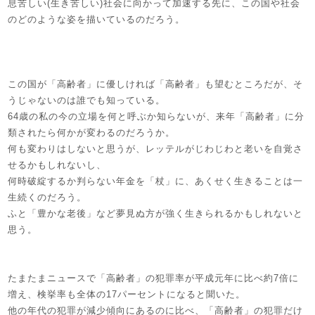
息苦しい(生き苦しい)社会に向かって加速する先に、この国や社会
のどのような姿を描いているのだろう。
この国が「高齢者」に優しければ「高齢者」も望むところだが、そ
うじゃないのは誰でも知っている。
64歳の私の今の立場を何と呼ぶか知らないが、来年「高齢者」に分
類されたら何かが変わるのだろうか。
何も変わりはしないと思うが、レッテルがじわじわと老いを自覚さ
せるかもしれないし、
何時破綻するか判らない年金を「杖」に、あくせく生きることは一
生続くのだろう。
ふと「豊かな老後」など夢見ぬ方が強く生きられるかもしれないと
思う。
たまたまニュースで「高齢者」の犯罪率が平成元年に比べ約7倍に
増え、検挙率も全体の17パーセントになると聞いた。
他の年代の犯罪が減少傾向にあるのに比べ、「高齢者」の犯罪だけ