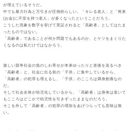
が増えているそうだ。
中でも暴力行為と万引きが圧倒的らしい。「キレる老人」と「将来
(お金)に不安を持つ老人」が多くなったということだろう。
こうした現象を数字を挙げて実証されると「高齢者」としてはたま
ったものではない。
「高齢者」であることが何か問題でもあるのか、とケツをまくりた
くなるのは私だけではなかろう。
激しい競争社会の負のしわ寄せが本来ゆったりと老後を送るべき
「高齢者」と、社会に出る前の「子供」に集中しているから、
「高齢者」の犯罪も増えるし、「子供」のこころは満身創痍なの
だ。
そして社会全体が幼児化しているから、「高齢者」は身体は老いて
もこころはどこかで幼児性を引きずったままなのだろう。
そこを外して「高齢者」の犯罪の増加をあげつらっても意味は無
い。