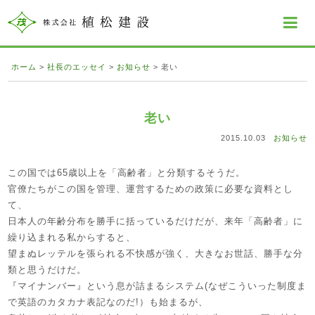
ホーム
>
社長のエッセイ
>
お知らせ
>
老い
老い
2015.10.03
お知らせ
この国では65歳以上を「高齢者」と分類するそうだ。
官僚たちがこの国を管理、運営するための政策に必要な資料とし
て、
日本人の年齢分布を勝手に括っているだけだが、来年「高齢者」に
繰り込まれる私からすると、
望まぬレッテルを張られる不快感が強く、大きなお世話、勝手な分
類と思うだけだ。
『マイナンバー』という息が詰まるシステム(なぜこういった制度ま
で英語のカタカナ表記なのだ!）も始まるが、