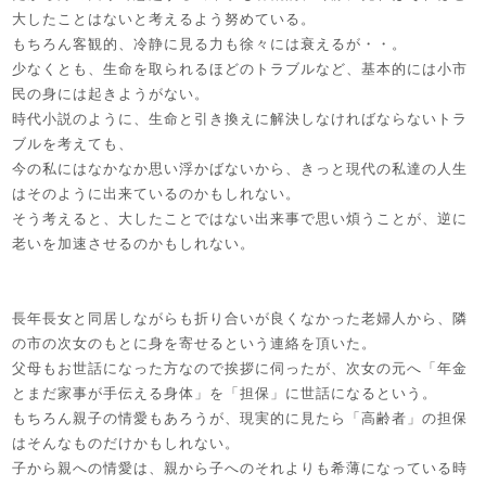
大したことはないと考えるよう努めている。
もちろん客観的、冷静に見る力も徐々には衰えるが・・。
少なくとも、生命を取られるほどのトラブルなど、基本的には小市
民の身には起きようがない。
時代小説のように、生命と引き換えに解決しなければならないトラ
ブルを考えても、
今の私にはなかなか思い浮かばないから、きっと現代の私達の人生
はそのように出来ているのかもしれない。
そう考えると、大したことではない出来事で思い煩うことが、逆に
老いを加速させるのかもしれない。
長年長女と同居しながらも折り合いが良くなかった老婦人から、隣
の市の次女のもとに身を寄せるという連絡を頂いた。
父母もお世話になった方なので挨拶に伺ったが、次女の元へ「年金
とまだ家事が手伝える身体」を「担保」に世話になるという。
もちろん親子の情愛もあろうが、現実的に見たら「高齢者」の担保
はそんなものだけかもしれない。
子から親への情愛は、親から子へのそれよりも希薄になっている時