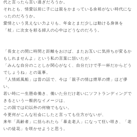
代と言ったら言い過ぎだろうか。
それとも、情愛以前に子には親をかまっている余裕がない時代にな
ったのだろうか。
愛情という見えない力よりも、年金とまだ少しは動ける身体を
「杖」に次女を頼る婦人の心中はどうなのだろう。
「長女との間に時間と距離をおけば、またお互いに気持ちが変るか
もしれませんよ」という私の言葉に頷いたが、
「みんな自分のことしか関心がなく、自分だけで手一杯だからどう
でしょうね」との返事。
『人情紙風船」は昔の話で、今は「親子の情は煙草の煙」ほど儚
い。
若い時に一生懸命働き、働いた分だけ老いにソフトランディングで
きるという一般的なイメージは、
この国では幻以外の何物でもない。
今更何がこんな社会にしたと言っても仕方がないが、
来年「高齢者」に括られたら「暴走老人」になって狂い咲き、「老
いの徒花」を咲かせようと思う。