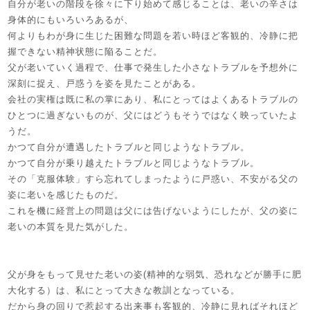
自分が老いの階段を徐々に下り始めて感じることは、老いの辛さは
身体的にもいろいろあるが、
何よりもわが身に生じた困難な問題を若い時ほど客観的、冷静に把
握できない精神状態に陥ることだ。
父が老いていく過程で、仕事で発生した小さなトラブルを予想外に
深刻に捉え、戸惑うを姿を見たことがある。
会社の実権は既に私の掌にあり、私にとってはよくあるトラブルの
ひとつに過ぎないものが、父にはどうもそうではなく映っていたよ
うだ。
かつて自分が遭遇したトラブルと同じようなトラブル。
かつて自分が乗り越えたトラブルと同じようなトラブル。
その「克服体験」すら忘れてしまったように戸惑い、不安がる父の
姿に老いを感じたものだ。
これを機に経営上の問題は父には告げないようにしたが、父の姿に
老いの本質を見た気がした。
父が身をもって見せた老いの姿(精神的な弱気、恐れなどが勝手に肥
大化する）は、私にとって大きな教訓となっている。
だから身の回りで惹起する出来事も客観的、冷静に見ればそれほど