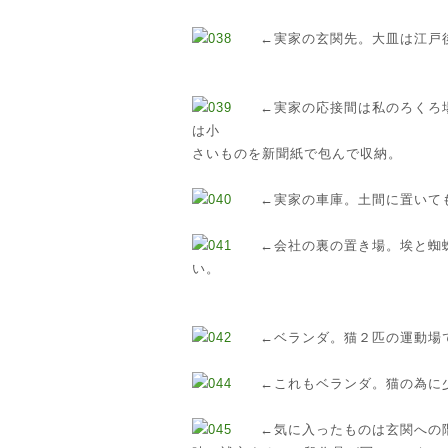
←実家の玄関先。大皿は江戸後
←実家の応接間は私のろくろ場
は小
さいものを新聞紙で包んで収納。
←実家の車庫。土間に置いても
←会社の裏の置き場。埃と蜘蛛
い。
←ベランダ。猫２匹の運動場で
←これもベランダ。猫の為に少
←気に入ったものは玄関への階