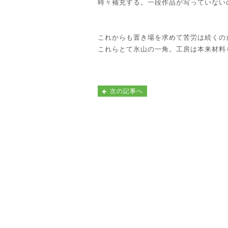
時々補充する。一段作品が写っていない
これからも置き場を求めて苦労は続くの
これらとて氷山の一角。工房は本来材料
次の記事へ