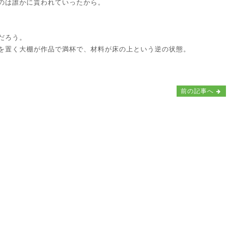
のは誰かに貰われていったから。
だろう。
を置く大棚が作品で満杯で、材料が床の上という逆の状態。
前の記事へ