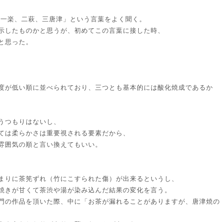
「一楽、二萩、三唐津」という言葉をよく聞く。
示したものかと思うが、初めてこの言葉に接した時、
と思った。
度が低い順に並べられており、三つとも基本的には酸化焼成であるか
うつもりはないし、
ては柔らかさは重要視される要素だから、
雰囲気の順と言い換えてもいい。
まりに茶筅ずれ（竹にこすられた傷）が出来るというし、
焼きが甘くて茶渋や湯が染み込んだ結果の変化を言う。
門の作品を頂いた際、中に「お茶が漏れることがありますが、唐津焼の