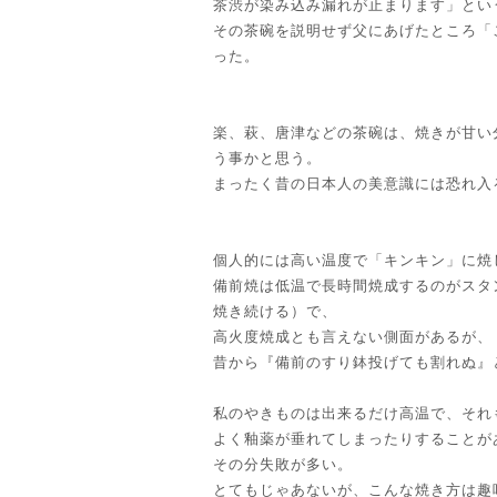
茶渋が染み込み漏れが止まります」とい
その茶碗を説明せず父にあげたところ「
った。
楽、萩、唐津などの茶碗は、焼きが甘い
う事かと思う。
まったく昔の日本人の美意識には恐れ入
個人的には高い温度で「キンキン」に焼
備前焼は低温で長時間焼成するのがスタ
焼き続ける）で、
高火度焼成とも言えない側面があるが、
昔から『備前のすり鉢投げても割れぬ』
私のやきものは出来るだけ高温で、それ
よく釉薬が垂れてしまったりすることが
その分失敗が多い。
とてもじゃあないが、こんな焼き方は趣