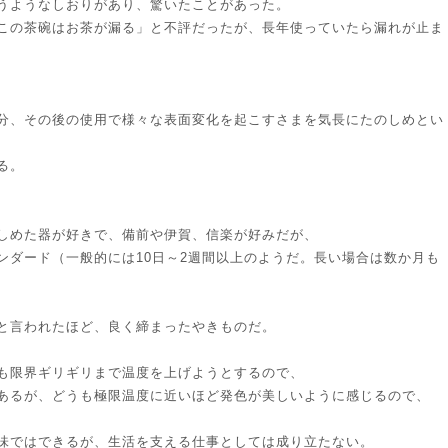
うようなしおりがあり、驚いたことがあった。
この茶碗はお茶が漏る」と不評だったが、長年使っていたら漏れが止ま
分、その後の使用で様々な表面変化を起こすさまを気長にたのしめとい
る。
しめた器が好きで、備前や伊賀、信楽が好みだが、
ンダード（一般的には10日～2週間以上のようだ。長い場合は数か月も
と言われたほど、良く締まったやきものだ。
も限界ギリギリまで温度を上げようとするので、
あるが、どうも極限温度に近いほど発色が美しいように感じるので、
味ではできるが、生活を支える仕事としては成り立たない。