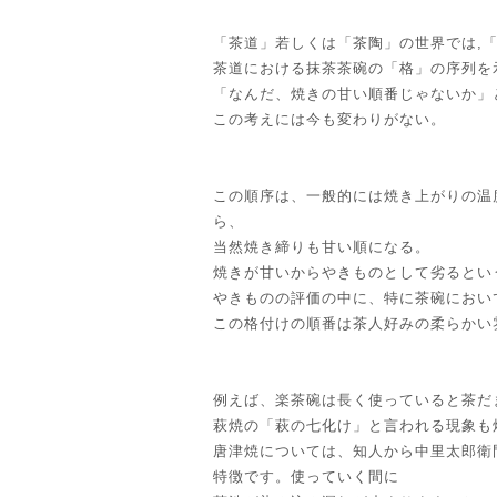
「茶道」若しくは「茶陶」の世界では,
茶道における抹茶茶碗の「格」の序列を
「なんだ、焼きの甘い順番じゃないか」
この考えには今も変わりがない。
この順序は、一般的には焼き上がりの温
ら、
当然焼き締りも甘い順になる。
焼きが甘いからやきものとして劣るとい
やきものの評価の中に、特に茶碗におい
この格付けの順番は茶人好みの柔らかい
例えば、楽茶碗は長く使っていると茶だ
萩焼の「萩の七化け」と言われる現象も
唐津焼については、知人から中里太郎衛
特徴です。使っていく間に