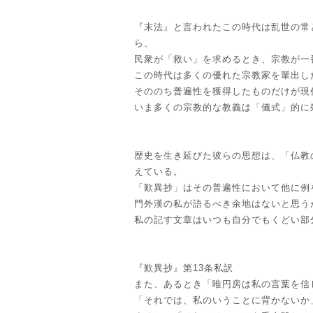
『末法』と言われたこの時代は乱世の常
ら、
民衆が「救い」を求めるとき、宗教が一
この時代は多くの優れた宗教家を輩出し
そののち普遍性を獲得したものだけが現
いま多くの宗教的な教義は「儀式」的に
歴史を生き延びた彼らの思想は、「仏教
えている。
「歎異抄」はその普遍性において他に例
門外漢の私が語るべき余地はないと思う
私の記す文章はいつも自分でもくどい部
『歎異抄』第13条私訳
また、あるとき「唯円房は私の言葉を信
「それでは、私のいうことに背かないか