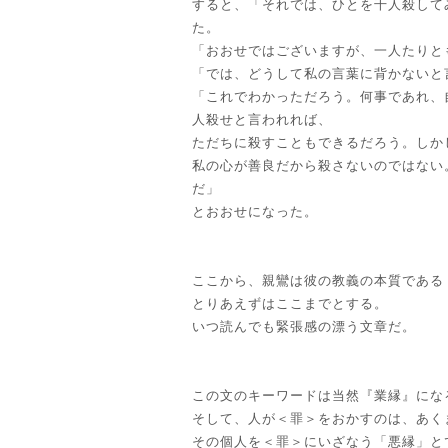
すると、「それでは、ひとを千人殺して
た。
「おおせではございますが、一人たりと
「では、どうして私の言葉に背かないと
「これでわかっただろう。何事であれ、
人殺せと言われれば、
ただちに殺すこともできるだろう。しか
私の心が善良だから殺さないのではない
だ」
とおおせになった。
ここから、親鸞は彼の教義の本質である
とりあえずはここまでとする。
いつ読んでも緊張感の漂う文章だ。
この文のキーワードは当然『業縁』にな
そして、人が＜罪＞をおかすのは、あく
その個人を＜罪＞にいざなう「悪縁」と