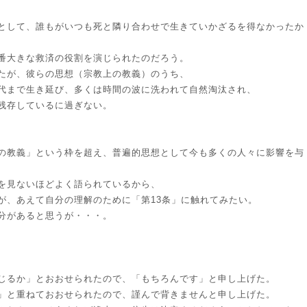
として、誰もがいつも死と隣り合わせで生きていかざるを得なかったか
番大きな救済の役割を演じられたのだろう。
たが、彼らの思想（宗教上の教義）のうち、
代まで生き延び、多くは時間の波に洗われて自然淘汰され、
残存しているに過ぎない。
の教義」という枠を超え、普遍的思想として今も多くの人々に影響を与
を見ないほどよく語られているから、
が、あえて自分の理解のために「第13条」に触れてみたい。
分があると思うが・・・。
じるか」とおおせられたので、「もちろんです」と申し上げた。
」と重ねておおせられたので、謹んで背きませんと申し上げた。