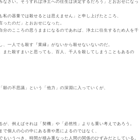
みなさい。そうすれば浄土への往生は決定するだろう」とおおせになっ
も私の器量では殺せるとは思えません」と申し上げたところ、
言ったのだ」とおおせになった。
自分のこころの思うままになるのであれば、浄土に往生するため人を千
し、一人でも殺す『業縁』がないから殺せないないのだ。
。また殺すまいと思っても、百人、千人を殺してしまうこともあるの
「願の不思議」という「他力」の深淵に入っていくが、
るが、例えばそれは「契機」や「必然性」よりも重い考えであろう。
まで個人の心の中にある善や悪によるのではなく、
でもいうべき、時間が積み重なった人間の関係のひずみだとしている。