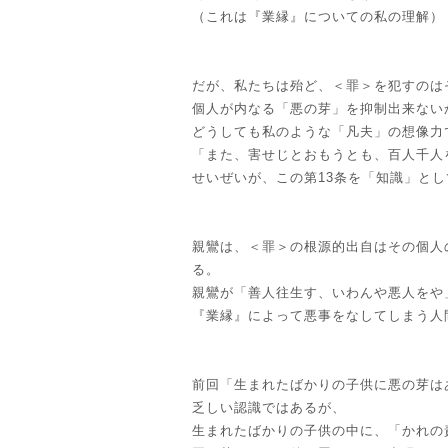
（これは『業縁』についての私の理解）
だが、私たちは殆ど、＜罪＞を犯すのは
個人が内なる「悪の芽」を抑制出来ない
どうしても私のような「凡夫」の想像力
「また、害せじとおもうとも、百人千人
せいぜいが、この第13条を「知識」と
親鸞は、＜罪＞の根源的出自はその個人
る。
親鸞が「善人往生す、いわんや悪人をや
『業縁』によって悪事をなしてしまう人
前回「生まれたばかりの子供に悪の芽は
乏しい認識ではあるが、
生まれたばかりの子供の中に、「かれの