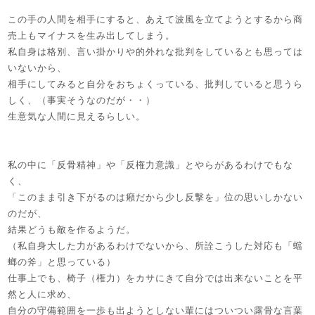
この手の人間を相手にすると、あえて波風を立てようとするから商
売上もマイナスを生み出してしまう。
私自身は格別、言い掛かりや的外れな批判をしているとも思っては
いないから、
相手にしてみると自分をおちょくっている、批判していると思うら
しく、（事実そうなのだが・・）
生意気な人間に見えるらしい。
私の中に「反骨精神」や「反権力意識」とやらがあるわけでもな
く、
「このまま引き下がるのは癪だから少し反撃を」位の思いしかない
のだが、
結果どうも敵を作るようだ。
（私自身大した力があるわけでないから、所詮こうした対応も「蟷
螂の斧」と思っている）
仕事上でも、椅子（権力）をカサにきて自分では出来ないことを平
然と人に求め、
自分の守備範囲を一歩も出ようとしない輩にはついつい露骨な言葉