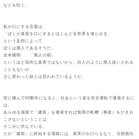
などを吐く。
私が口にする言葉は、
「ぼくが真実を口にするとほとんど全世界を凍らせる
という妄想によって
ぼくは廃人であるそうだ」
吉本隆明 「廃人の唄』
というほど高尚な真実ではないから、詩人のように廃人扱いされる
こともないが、
少し変わった奴とは思われているようだ。
世に棲んで60数年になると、社会という道を安全運転で通過するに
は、
あらゆる場面で「建前」を連発すれば無用の軋轢（事故）をひきお
こさないということは
十二分に学んでいる。
だが「建前」に終始する場面には、真実のかけらもなく、当然面白