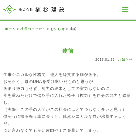
ホーム
>
社長のエッセイ
>
お知らせ
>
建前
建前
2015.01.22
お知らせ
生来シニカルな性格で、他人を冷笑する癖がある。
おそらく、母のDNAを受け継いだものと思うが、
あまり努力もせず、努力の結果としての実力もないのに、
年を重ねただけで偶然手に入れた椅子（権力）を自分の能力と錯覚
し、
（実際、この手の人間がこの社会にはとてつもなく多いと思う）
偉そうに振る舞う輩に会うと、俄然シニカルな血が沸騰するよう
だ。
つい言わなくても良い皮肉やミスを暴いてしまう。