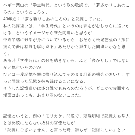
ペギー葉山の『学生時代』という歌の歌詞で、「夢多かりしあのこ
ろの」というところを、
40年近く「夢を駆りしあのころの」と記憶していた。
私の記憶違いは、「学生時代」というのは夢をがむしゃらに追いか
ける、というイメージから来た間違いと思うが、
中途半端に雑学が身についているから、おそらく松尾芭蕉の「旅に
病んで夢は枯野を駆け巡る」あたりから派生した間違いかなと思
う。
ある時『学生時代』の歌を聴きながら、ふと「多かりし」ではない
かと気付いたのだが、
ひとは一度記憶を頭に擦り込んでそのまま訂正の機会が無いと、ず
っと間違った記憶を持ち続けることになる。
そうした記憶違いは多分誰でもあるのだろうが、どこかで赤面する
場面はあっても、あまり罪のないことだ。
記憶というと、例の「モリカケ」問題で、頭脳明晰で記憶力も常人
とは比較にならない抜群の官僚たちが、
「記憶にございません」と言った時、誰もが「記憶にない」とい