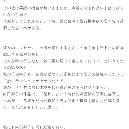
た。
その後は再読の機会が無いままだが、今読んでも作品の力は古びて
いないと思う。
作家としてこれからという時、夏に台湾で飛行機事故で亡くなり落
胆した思い出がある。
彼女のエッセーに、台風が接近するとどこの家も家を守るため家族
総出で台風対策をし、
そんな時は子供なりに妙に張り切って楽しかった（？）というくだ
りの話があり、
私の子供時分も、台風が近づくと家族総出で雨戸の補強をしたりし
て妙にテンションが上がったので、
懐かしさと共に同じ体験をした親近感のある作品もあった。
向田邦子の作品は、『昭和』という時代の雰囲気を丁寧に描写し、
日本がこころ豊かだった時代の男女関係の機微を描いた短編も多
く、また読み直したいと思う。
私にも向田邦子と同じ経験があり、