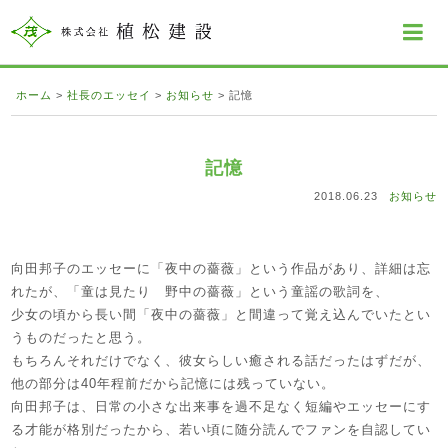
ホーム
>
社長のエッセイ
>
お知らせ
>
記憶
記憶
2018.06.23
お知らせ
向田邦子のエッセーに「夜中の薔薇」という作品があり、詳細は忘
れたが、「童は見たり 野中の薔薇」という童謡の歌詞を、
少女の頃から長い間「夜中の薔薇」と間違って覚え込んでいたとい
うものだったと思う。
もちろんそれだけでなく、彼女らしい癒される話だったはずだが、
他の部分は40年程前だから記憶には残っていない。
向田邦子は、日常の小さな出来事を過不足なく短編やエッセーにす
る才能が格別だったから、若い頃に随分読んでファンを自認してい