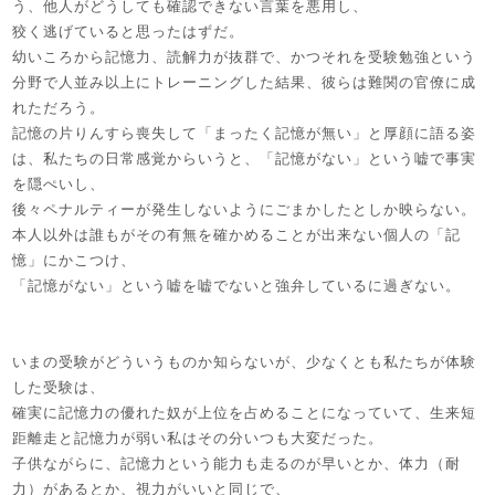
う、他人がどうしても確認できない言葉を悪用し、
狡く逃げていると思ったはずだ。
幼いころから記憶力、読解力が抜群で、かつそれを受験勉強という
分野で人並み以上にトレーニングした結果、彼らは難関の官僚に成
れただろう。
記憶の片りんすら喪失して「まったく記憶が無い」と厚顔に語る姿
は、私たちの日常感覚からいうと、「記憶がない」という嘘で事実
を隠ぺいし、
後々ペナルティーが発生しないようにごまかしたとしか映らない。
本人以外は誰もがその有無を確かめることが出来ない個人の「記
憶」にかこつけ、
「記憶がない」という嘘を嘘でないと強弁しているに過ぎない。
いまの受験がどういうものか知らないが、少なくとも私たちが体験
した受験は、
確実に記憶力の優れた奴が上位を占めることになっていて、生来短
距離走と記憶力が弱い私はその分いつも大変だった。
子供ながらに、記憶力という能力も走るのが早いとか、体力（耐
力）があるとか、視力がいいと同じで、