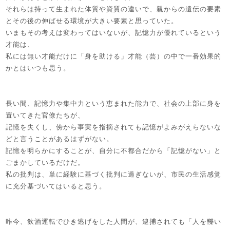
それらは持って生まれた体質や資質の違いで、親からの遺伝の要素
とその後の伸ばせる環境が大きい要素と思っていた。
いまもその考えは変わってはいないが、記憶力が優れているという
才能は、
私には無い才能だけに「身を助ける」才能（芸）の中で一番効果的
かとはいつも思う。
長い間、記憶力や集中力という恵まれた能力で、社会の上部に身を
置いてきた官僚たちが、
記憶を失くし、傍から事実を指摘されても記憶がよみがえらないな
どと言うことがあるはずがない。
記憶を明らかにすることが、自分に不都合だから「記憶がない」と
ごまかしているだけだ。
私の批判は、単に経験に基づく批判に過ぎないが、市民の生活感覚
に充分基づいてはいると思う。
昨今、飲酒運転でひき逃げをした人間が、逮捕されても「人を轢い