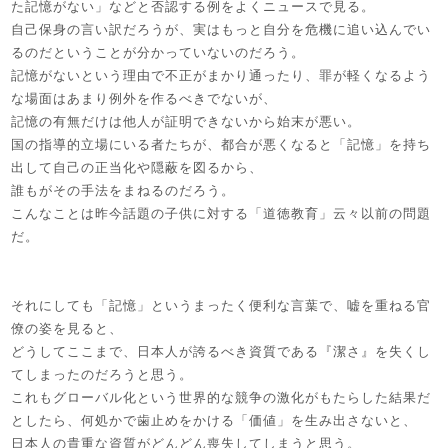
た記憶がない」などと否認する例をよくニュースで見る。
自己保身の言い訳だろうが、実はもっと自分を危機に追い込んでい
るのだということが分かっていないのだろう。
記憶がないという理由で不正がまかり通ったり、罪が軽くなるよう
な場面はあまり例外を作るべきでないが、
記憶の有無だけは他人が証明できないから始末が悪い。
国の指導的立場にいる者たちが、都合が悪くなると「記憶」を持ち
出して自己の正当化や隠蔽を図るから、
誰もがその手法をまねるのだろう。
こんなことは昨今話題の子供に対する「道徳教育」云々以前の問題
だ。
それにしても「記憶」というまったく便利な言葉で、嘘を重ねる官
僚の姿を見ると、
どうしてここまで、日本人が誇るべき資質である『潔さ』を失くし
てしまったのだろうと思う。
これもグローバル化という世界的な競争の激化がもたらした結果だ
としたら、何処かで歯止めをかける「価値」を生み出さないと、
日本人の貴重な資質がどんどん喪失してしまうと思う。