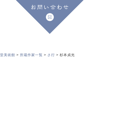
果堂美術館
>
所蔵作家一覧
>
さ行
>
杉本貞光