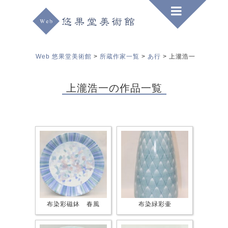
Web 悠果堂美術館
>
所蔵作家一覧
>
あ行
>
上瀧浩一
上瀧浩一の作品一覧
布染彩磁鉢 春風
布染緑彩壷