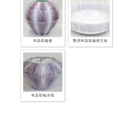
布染彩磁壷
艶消布染彩磁桜文鉢
布染彩磁水指